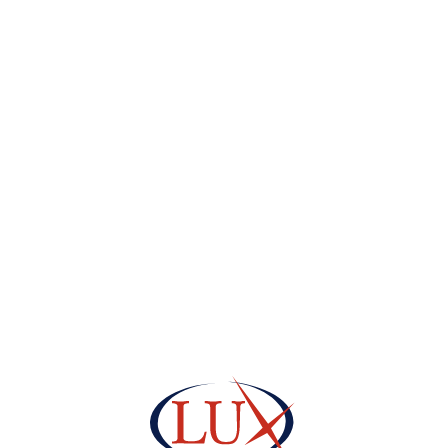
клеїв ПВА, які можуть склеювати різні матеріали. Щоб спо
а призначенням:
х умовах. Підходить для приклеювання паперових виробів 
 склеювання паперу і картону.
канину, шкіру, дерево і використовується в якості добавки 
и з дерев’яними виробами.
ильній, взуттєвій і поліграфічній промисловості.
А у промисловості
бирається в залежності від сфери діяльності і обладнання
ії та упаковки
бре підходять для таких видів робіт як: виготовлення паліт
лімер без кольору і запаху, отриманий шляхом полімеризації