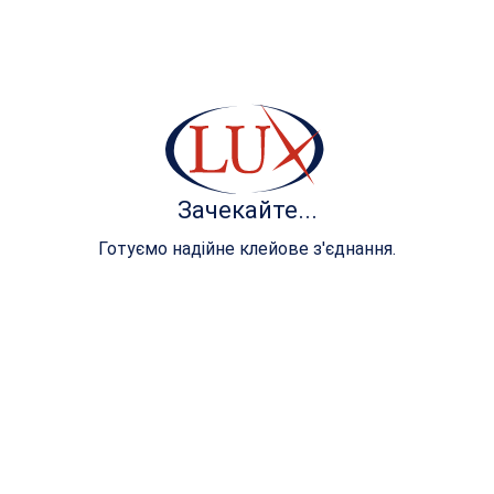
швидко знижується, створюючи більш високу
швидкість схоплювання і, як наслідок, труднощі
змочування, які можуть призвести до неякісного
склеювання.
Зачекайте...
Готуємо надійне клейове з'єднання.
Поради щодо нанесення клею в
гранулах